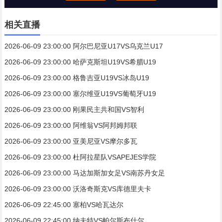
相关直播
2026-06-09 23:00:00 阿尔巴尼亚U17VS乌克兰U17
2026-06-09 23:00:00 哈萨克斯坦U19VS希腊U19
2026-06-09 23:00:00 格鲁吉亚U19VS冰岛U19
2026-06-09 23:00:00 塞尔维亚U19VS葡萄牙U19
2026-06-09 23:00:00 刚果民主共和国VS智利
2026-06-09 23:00:00 阿维翁VS阿邦姆邦联
2026-06-09 23:00:00 亚美尼亚VS摩尔多瓦
2026-06-09 23:00:00 杜阿拉星队VSAPEJES学院
2026-06-09 23:00:00 马达加斯加女足VS南苏丹女足
2026-06-09 23:00:00 沃洛奇斯克VS库德里夫卡
2026-06-09 22:45:00 塞柏VS哈瓦达尔
2026-06-09 22:45:00 纳夫特VS帕尔斯布什尔