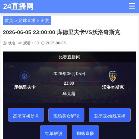
☰
24直播网
首页
>
足球直播
正文
2026-06-05 23:00:00 库德里夫卡VS沃洛奇斯克
佚名
观看：
30
2026-06-05
比赛直播间
2026年06月05日
23:00
库德里夫卡
沃洛奇斯克
乌克超
高清直播信号
现场美女解说
卫星源-蜘蛛直播
红单解说
蜘蛛直播