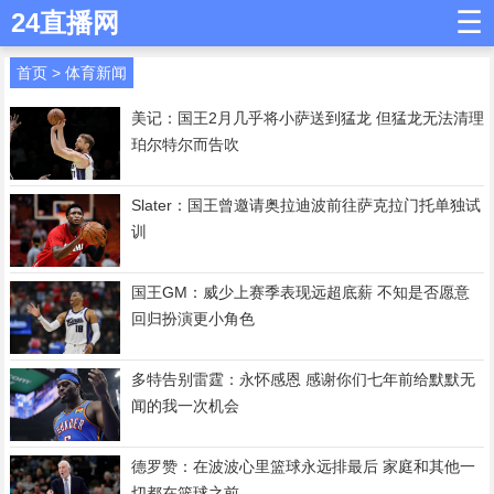
☰
24直播网
首页
>
体育新闻
美记：国王2月几乎将小萨送到猛龙 但猛龙无法清理
珀尔特尔而告吹
Slater：国王曾邀请奥拉迪波前往萨克拉门托单独试
训
国王GM：威少上赛季表现远超底薪 不知是否愿意
回归扮演更小角色
多特告别雷霆：永怀感恩 感谢你们七年前给默默无
闻的我一次机会
德罗赞：在波波心里篮球永远排最后 家庭和其他一
切都在篮球之前