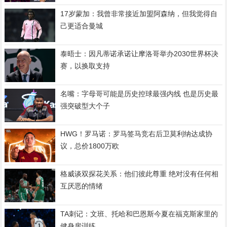
17岁蒙加：我曾非常接近加盟阿森纳，但我觉得自
己更适合曼城
泰晤士：因凡蒂诺承诺让摩洛哥举办2030世界杯决
赛，以换取支持
名嘴：字母哥可能是历史控球最强内线 也是历史最
强突破型大个子
HWG！罗马诺：罗马签马竞右后卫莫利纳达成协
议，总价1800万欧
格威谈双探花关系：他们彼此尊重 绝对没有任何相
互厌恶的情绪
TA刺记：文班、托哈和巴恩斯今夏在福克斯家里的
健身房训练