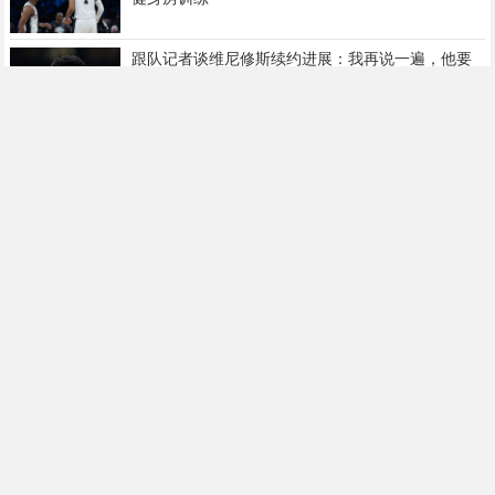
跟队记者谈维尼修斯续约进展：我再说一遍，他要
留下来！！！
尘埃落定！TA：皇马签19岁迪奥曼德达协议！总价
最高可达1.4亿欧
这不巧了吗？曼晚：拉什福德回归曼联首战，可能
是对阿莫林的米兰
Exhibit 10合同！猛龙官方：球队正式签下小安德烈·
杰克逊
NBA2K27外线防守数值前10：奥萨尔97居首 小白9
5 阿门93 布朗90