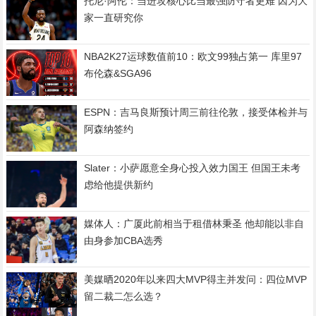
托尼·阿伦：当进攻核心比当最强防守者更难 因为大
家一直研究你
NBA2K27运球数值前10：欧文99独占第一 库里97
布伦森&SGA96
ESPN：吉马良斯预计周三前往伦敦，接受体检并与
阿森纳签约
Slater：小萨愿意全身心投入效力国王 但国王未考
虑给他提供新约
媒体人：广厦此前相当于租借林秉圣 他却能以非自
由身参加CBA选秀
美媒晒2020年以来四大MVP得主并发问：四位MVP
留二裁二怎么选？