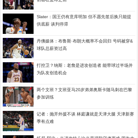
Slater：国王仍有意库明加 但不愿先签后换只能提
供底薪 谈判停滞
丹佛媒体：布鲁斯·布朗大概率不会回归 号码被穿&
球队总薪资过高
打控卫？纳斯：老詹是进攻创造者 能带球过半场并
为队友创造机会
两个文班？文班亚马20岁弟弟奥斯卡随马刺在巴黎
参加训练
记者：抛开外援不谈 林庭谦就是天津大腿 天津新赛
季有点难