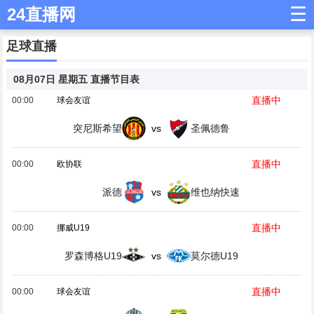
☰
24直播网
足球直播
08月07日 星期五 直播节目表
直播中
00:00
球会友谊
突尼斯希望
vs
圣佩德鲁
直播中
00:00
欧协联
派德
vs
维也纳快速
直播中
00:00
挪威U19
罗森博格U19
vs
莫尔德U19
直播中
00:00
球会友谊