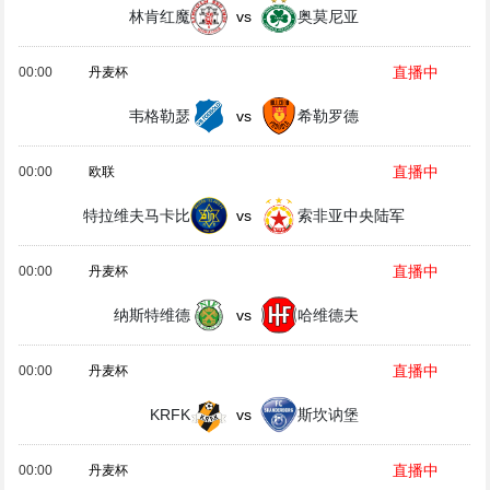
林肯红魔
vs
奥莫尼亚
直播中
00:00
丹麦杯
韦格勒瑟
vs
希勒罗德
直播中
00:00
欧联
特拉维夫马卡比
vs
索非亚中央陆军
直播中
00:00
丹麦杯
纳斯特维德
vs
哈维德夫
直播中
00:00
丹麦杯
KRFK
vs
斯坎讷堡
直播中
00:00
丹麦杯