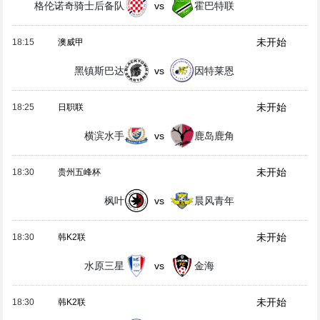
格伦诺奇骑士后备队
vs
霍巴特联
未开始
18:15
澳威甲
黑镇斯巴达
vs
因特莱恩
未开始
18:25
日职联
横滨水手
vs
鹿岛鹿角
未开始
18:30
贵州五峰杯
枫叶
vs
晨风青年
未开始
18:30
韩K2联
水原三星
vs
金海
未开始
18:30
韩K2联