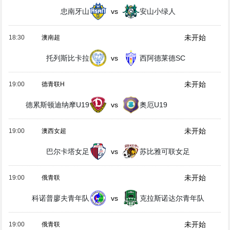
忠南牙山
vs
安山小绿人
未开始
18:30
澳南超
托列斯比卡拉
vs
西阿德莱德SC
未开始
19:00
德青联H
德累斯顿迪纳摩U19
vs
奥厄U19
未开始
19:00
澳西女超
巴尔卡塔女足
vs
苏比雅可联女足
未开始
19:00
俄青联
科诺普廖夫青年队
vs
克拉斯诺达尔青年队
未开始
19:00
俄青联