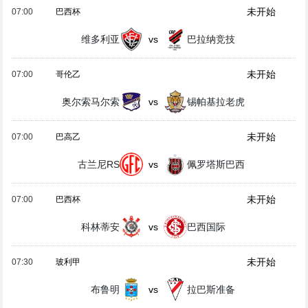
未开始
07:00
巴西杯
维多利亚
vs
巴拉纳竞技
未开始
07:00
哥伦乙
奥尔索马尔索
vs
锡帕基拉老虎
未开始
07:00
巴高乙
古兰尼RS
vs
佩罗塔斯巴西
未开始
07:00
巴西杯
科林蒂安
vs
巴西国际
未开始
07:30
玻利甲
布鲁明
vs
拉巴斯准备