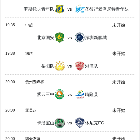
罗斯托夫青年队
vs
圣彼得堡泽尼特青年队
未开始
19:35
中超
北京国安
vs
深圳新鹏城
未开始
19:38
湘超
岳阳队
vs
湘潭队
未开始
20:00
贵州五峰杯
紫云三中
vs
晴隆县
未开始
20:00
亚美超
卡潘宝山
vs
休尼克FC
未开始
20:00
球会友谊