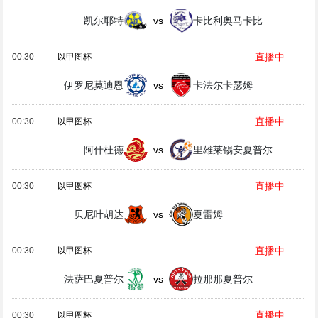
凯尔耶特
vs
卡比利奥马卡比
直播中
00:30
以甲图杯
伊罗尼莫迪恩
vs
卡法尔卡瑟姆
直播中
00:30
以甲图杯
阿什杜德
vs
里雄莱锡安夏普尔
直播中
00:30
以甲图杯
贝尼叶胡达
vs
夏雷姆
直播中
00:30
以甲图杯
法萨巴夏普尔
vs
拉那那夏普尔
直播中
00:30
以甲图杯