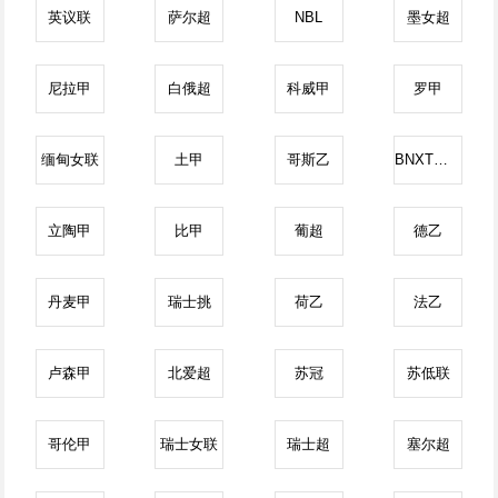
英议联
萨尔超
NBL
墨女超
尼拉甲
白俄超
科威甲
罗甲
缅甸女联
土甲
哥斯乙
BNXT联赛
立陶甲
比甲
葡超
德乙
丹麦甲
瑞士挑
荷乙
法乙
卢森甲
北爱超
苏冠
苏低联
哥伦甲
瑞士女联
瑞士超
塞尔超