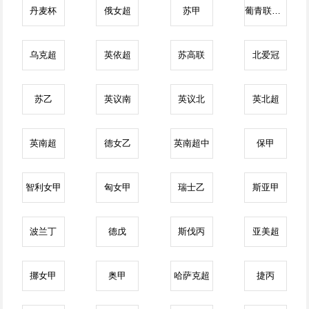
丹麦杯
俄女超
苏甲
葡青联U19
乌克超
英依超
苏高联
北爱冠
苏乙
英议南
英议北
英北超
英南超
德女乙
英南超中
保甲
智利女甲
匈女甲
瑞士乙
斯亚甲
波兰丁
德戊
斯伐丙
亚美超
挪女甲
奥甲
哈萨克超
捷丙