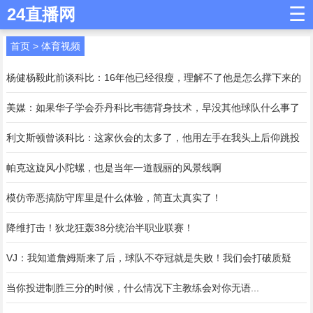
☰
24直播网
首页
>
体育视频
杨健杨毅此前谈科比：16年他已经很瘦，理解不了他是怎么撑下来的
美媒：如果华子学会乔丹科比韦德背身技术，早没其他球队什么事了
利文斯顿曾谈科比：这家伙会的太多了，他用左手在我头上后仰跳投
帕克这旋风小陀螺，也是当年一道靓丽的风景线啊
模仿帝恶搞防守库里是什么体验，简直太真实了！
降维打击！狄龙狂轰38分统治半职业联赛！
VJ：我知道詹姆斯来了后，球队不夺冠就是失败！我们会打破质疑
当你投进制胜三分的时候，什么情况下主教练会对你无语...