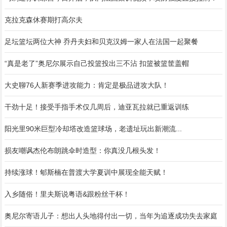
克拉克森休赛期打高尔夫️
足坛篮坛两位大神 乔丹夫妇和贝克汉姆一家人在法国一起聚餐
“真是老了”奥尼尔展示自己投篮投出三不沾 扣篮被篮筐盖帽
大史聊76人新赛季进攻能力：肯定是极品进攻大队！
干劲十足！接受手指手术仅几周后，迪亚瓦拉就已重返训练
阳光里90米巨型冷却塔改造篮球场，老遗址玩出新潮流...
损友嘲讽杰伦布朗跳伞时造型：你真没几根头发！
持续涨球！郇斯楠在普渡大学夏训中展现全能天赋！
入乡随俗！里夫斯说粤语&跟粉丝干杯！
奥尼尔寄语儿子：想出人头地得付出一切，当年为追逐成功失去家庭