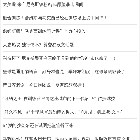
太美啦 来自尼克斯铁粉Kylie颜值暴击瞬间
磨合训练！詹姆斯与马克西已经在训练场上携手同行！
詹姆斯晒与马克西训练照 :“我们全身心投入”
大史热议 独行侠不打算交易欧文话题
兴奋坏了 尼克斯哭哥今天终于见到他的“爸爸”布伦森了！！
篮球是通用的语言，好身材也是。学妹布朗妮，这球场靓影爱了
昔日养老论，今日抱团说，夏普怒怼双标！️
“纽约之王”在训练营里向这座城市的下一代后卫们传授球技
“好久不见，那个球风写意如诗的男人。10月见，凯里·欧文 ✨”
54岁的沙奎尔还在试图把篮筐拆下来
马刺迷你训练营今日开启，队内法国集训视频，攻防强度直接拉满！