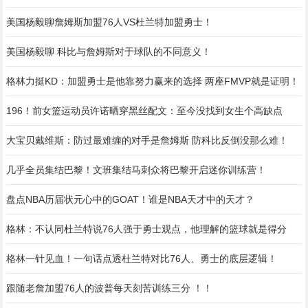
美国杨毅聊詹姆斯加盟76人VS杜兰特加盟勇士！
美国杨毅聊 科比与詹姆斯对于球队的不同意义！
格林力挺KD：加盟勇士是他靠努力赢来的选择 两座FMVP就是证明！
196！前女篮运动员许诺晒穿黑丝配文：至今没找到女生个高缺点
大宝贝戴维斯：防过最难缠的对手是詹姆斯 防科比反倒没那么难！
几乎全员集结巴黎！文班集结马刺众将巴黎开启迷你训练营！
盘点NBA历届状元心中的GOAT！谁是NBA天才中的天才？
格林：不认同杜兰特说76人强于勇士观点，他理解的篮球就是得分
格林一针见血！一句话点透杜兰特对比76人、勇士的底层逻辑！
跟随老詹加盟76人的波普每天刻苦训练三分 ！！