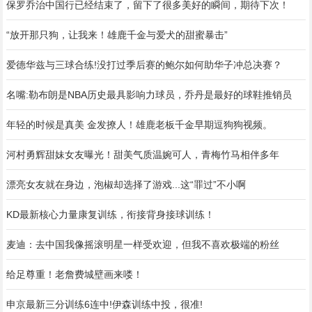
保罗乔治中国行已经结束了，留下了很多美好的瞬间，期待下次！
“放开那只狗，让我来！雄鹿千金与爱犬的甜蜜暴击”
爱德华兹与三球合练!没打过季后赛的鲍尔如何助华子冲总决赛？
名嘴:勒布朗是NBA历史最具影响力球员，乔丹是最好的球鞋推销员
年轻的时候是真美 金发撩人！雄鹿老板千金早期逗狗狗视频。
河村勇辉甜妹女友曝光！甜美气质温婉可人，青梅竹马相伴多年
漂亮女友就在身边，泡椒却选择了游戏...这“罪过”不小啊
KD最新核心力量康复训练，衔接背身接球训练！
麦迪：去中国我像摇滚明星一样受欢迎，但我不喜欢极端的粉丝
给足尊重！老詹费城壁画来喽！
申京最新三分训练6连中!伊森训练中投，很准!