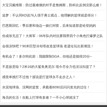
大宝贝戴维斯：防过最难缠的对手是詹姆斯，防科比反倒没那么难！
追梦：不认同KD说76人强于勇士观点，他理解的篮球就是得分！
巴恩斯回忆：季后赛和场边一娘们对喷，后来知道那是哈登妈妈
你成张无忌了！大将军：06年队内对抗赛我带四个小角色打爆梦之队
会很凉快吧？90米巨型冷却塔改造篮球场 老遗址玩出新潮流！
有机会了！多尔特此前：我能限制SGA，但他还是能得20分~
不是故意哒？2米16的大鲨鱼奥尼尔 现今尽全力也没法扣篮了？
感觉单挑打不过他？据说是打篮球永不走步之人！
水泥地球场、没网的篮筐，承载着8090后闪闪发光的过往！
海员的生活！在船上打球有多难？一不小心球就没了