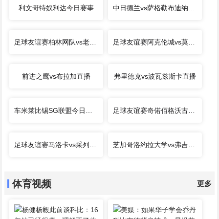
利文哥特奴利达今日赛事
中日德兰vs萨格勒布迪纳摩直播
足球友谊赛柏林网队vs老格里尼克直播
足球友谊赛阿克伦城vs莫斯科中央陆军直播
前进之鹰vs布拉加直播
弗里德克vs波瓦兹斯卡直播
车米莱比锡SG联盟今日赛事
足球友谊赛奇偌佰格沃古夫vs卡利什直播
足球友谊赛马洛卡vs采列直播
芝加哥洛约拉大学vs弗吉尼亚联邦大学直播
体育视频
更多