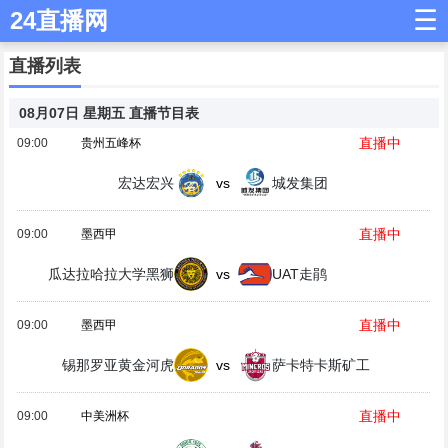
☰
24直播网
直播列表
08月07日 星期五 直播节目表
直播中
09:00
贵州五峰杯
宏达宏兴
vs
城发集团
直播中
09:00
墨西甲
瓜达拉哈拉大学黑狮
vs
UAT走鹃
直播中
09:00
墨西甲
锡那罗亚黄金河虎
vs
萨卡特卡斯矿工
直播中
09:00
中美洲杯