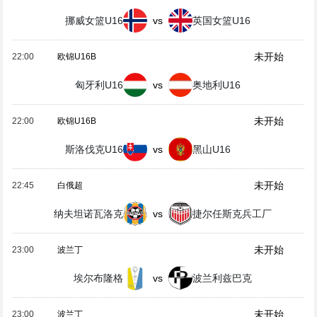
挪威女篮U16
vs
英国女篮U16
未开始
22:00
欧锦U16B
匈牙利U16
vs
奥地利U16
未开始
22:00
欧锦U16B
斯洛伐克U16
vs
黑山U16
未开始
22:45
白俄超
纳夫坦诺瓦洛克
vs
捷尔任斯克兵工厂
未开始
23:00
波兰丁
埃尔布隆格
vs
波兰利兹巴克
未开始
23:00
波兰丁