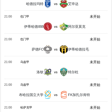
哈德拉玛特
vs
艾毕达
未开始
21:00
也门甲
伊蒂哈德IBB
vs
阿尔亚莫克
未开始
21:00
也门甲
萨德FC
vs
伊蒂哈德拉毛
未开始
21:00
乌兹甲
洛钦
vs
特尔杜
未开始
21:00
乌兹甲
布哈拉国立大学
vs
FK加扎尔肯特
未开始
21:00
哈萨克甲