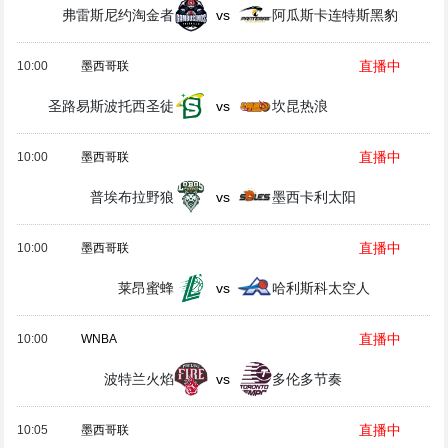
弗雷斯尼约淘金者
vs
阿瓜斯卡连特斯黑豹
直播中
10:00
墨西哥联
圣路易斯波托西圣徒
vs
坎昆热浪
直播中
10:00
墨西哥联
普埃布拉野狼
vs
墨西卡利太阳
直播中
10:00
墨西哥联
莱昂蜜蜂
vs
哈利斯科太空人
直播中
10:00
WNBA
波特兰火焰
vs
多伦多节奏
直播中
10:05
墨西哥联