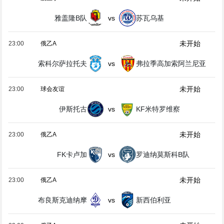
雅盖隆B队
vs
苏瓦乌基
未开始
23:00
俄乙A
索科尔萨拉托夫
vs
弗拉季高加索阿兰尼亚
未开始
23:00
球会友谊
伊斯托古
vs
KF米特罗维察
未开始
23:00
俄乙A
FK卡卢加
vs
罗迪纳莫斯科B队
未开始
23:00
俄乙A
布良斯克迪纳摩
vs
新西伯利亚