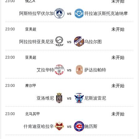
未开始
23:00
俄乙A
阿斯特拉罕伏尔加
vs
符拉迪沃斯托克迪纳摩
未开始
23:00
亚美超
阿拉拉特亚美尼亚
vs
乌拉尔图
未开始
23:00
亚美超
艾拉华特
vs
萨达拉帕特
未开始
23:00
摩尔甲
亚洛维尼
vs
尼斯波雷尼
未开始
23:00
北马其甲
什肯迪亚哈拉辛
vs
施历斯