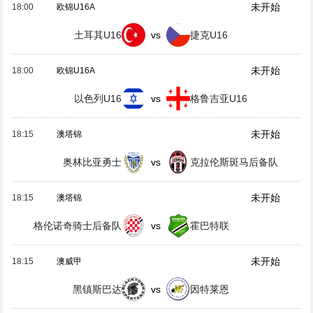
未开始
18:00
欧锦U16A
土耳其U16
vs
捷克U16
未开始
18:00
欧锦U16A
以色列U16
vs
格鲁吉亚U16
未开始
18:15
澳塔锦
奥林比亚勇士
vs
克拉伦斯斑马后备队
未开始
18:15
澳塔锦
格伦诺奇骑士后备队
vs
霍巴特联
未开始
18:15
澳威甲
黑镇斯巴达
vs
因特莱恩