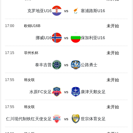
克罗地亚U16
vs
塞浦路斯U16
未开始
17:00
欧锦U16B
挪威U16
vs
保加利亚U16
未开始
17:15
菲州长杯
泰丰吉普
vs
公路勇士
未开始
17:55
韩女联
水原FC女足
vs
康津天鹅女足
未开始
17:55
韩女联
仁川现代制铁红天使女足
vs
世宗体育女足