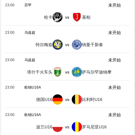
未开始
23:00
芬甲
哈卡
vs
基柏
未开始
23:00
乌兹超
特尔梅兹
vs
纳曼干新春
未开始
23:00
乌兹超
塔什干火车头
vs
萨马尔罕迪纳摩
未开始
23:00
欧锦U16A
德国U16
vs
比利时U16
未开始
23:00
欧锦U16A
波兰U16
vs
罗马尼亚U16