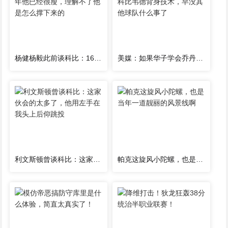
杨健杨毅此前谈科比：16年他已经很瘦，理解不了他是怎么撑下来的
美媒：如果华子学会乔丹科比韦德背身技术，早没其他球队什么事了
利文斯顿曾谈科比：这家伙会的太多了，他用左手在我头上后仰跳投
帕克这旋风小陀螺，也是当年一道靓丽的风景线啊