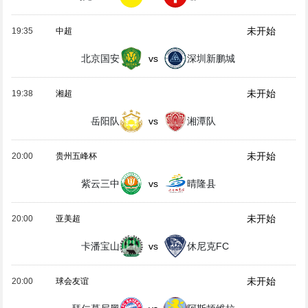
未开始
19:35
中超
北京国安
vs
深圳新鹏城
未开始
19:38
湘超
岳阳队
vs
湘潭队
未开始
20:00
贵州五峰杯
紫云三中
vs
晴隆县
未开始
20:00
亚美超
卡潘宝山
vs
休尼克FC
未开始
20:00
球会友谊