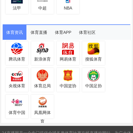
法甲
中超
NBA
体育资讯
体育直播
体育APP
体育社区
腾讯体育
新浪体育
网易体育
搜狐体育
央视体育
体育总局
中国篮协
中国足协
体育中国
凤凰网体
育