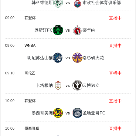
韩科维德斯
vs
市政社会体育俱乐部
直播中
09:00
联盟杯
奥斯汀FC
vs
蒂华纳
直播中
09:00
WNBA
明尼苏达山猫
vs
洛杉矶火花
直播中
09:10
哥伦乙
卡塔根纳
vs
云博独立
直播中
10:00
联盟杯
墨西哥美洲
vs
圣地亚哥FC
直播中
10:00
墨西哥联