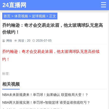
☰
24直播网
首页
>
体育视频
>
篮球视频
正文
乔约翰逊：奇才会交易走浓眉，他太玻璃球队无意高
价续约！
网络
阅读：
20
2026-07-05
乔约翰逊：奇才会交易走浓眉，他太玻璃球队无意高价续
约！
标签:
相关视频
NBA未来新规袭来！单罚球！如果确认 联盟格局大变！？
NBA两大新规实测！单罚球+智能篮球 谁受益谁彻底吃亏？