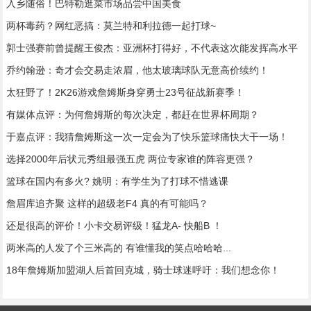
入乡随俗！巴特勒逛菜市场品尝中国美食
两杯毒药？网红恶搞：莫兰特和利拉德一起打球~
郭士强赛前曾提醒王俊杰：亚洲杯打得好，不代表这次能发挥高水平
乔约翰逊：奇才会交易走浓眉，他太玻璃球队无意高价续约！
太狂野了！2K26游戏詹姆斯身穿勇士23号征战新赛季！
有媒体点评：为何詹姆斯的每次决定，都赶在世界杯周期？
于嘉点评：我猜詹姆斯这一次一定会为了快乐篮球痛快大干一场！
选择2000年后状元秀组最强五虎 两位专家谁的阵容更强？
篮球在国内有多火? 姚明：有学生为了打球不惜逃课
詹眉库追齐聚 这样的超级老F4 真的有可能吗？
还是很高的评价！小卡交易评级！猛龙A- 快船B ！
两米高的人发了个三米高的 有谁懂我的笑点哈哈哈...
18年詹姆斯加盟湖人后首回克城，骑士球迷呼吁：我们想念你！