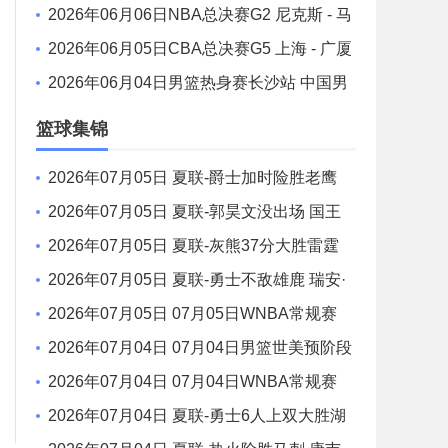
刺 - 尼克斯 全场录像
2026年06月06日NBA总决赛G2 尼克斯 - 马
刺 全场录像
2026年06月05日CBA总决赛G5 上海 - 广厦
全场录像
2026年06月04日男篮热身赛长沙站 中国男
篮 - FMP拉德尼基 全场录像
篮球集锦
2026年07月05日 夏联-爵士加时险胜老鹰
榜眼彼得森28分 8号秀弗莱明斯16中4
2026年07月05日 夏联-郭昊文没出场 国王
险胜篮网 阿卡夫29投25分
2026年07月05日 夏联-灰熊37分大胜雷霆
布泽尔15+4+4 12号秀马拉10分4助2帽
2026年07月05日 夏联-勇士不敌雄鹿 瑞安·
内姆哈德15分 波士顿17分
2026年07月05日 07月05日WNBA常规赛
金州女武神88-83亚特兰大梦想 全场集锦
2026年07月04日 07月04日男篮世美预阶段
一 多米尼加男篮 81 - 82 美国男篮 集锦
2026年07月04日 07月04日WNBA常规赛
芝加哥天空 90 - 98 拉斯维加斯王牌 集锦
2026年07月04日 夏联-勇士6人上双大胜湖