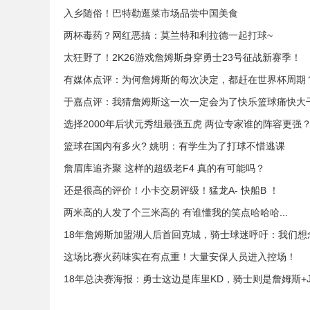
入乡随俗！巴特勒逛菜市场品尝中国美食
两杯毒药？网红恶搞：莫兰特和利拉德一起打球~
太狂野了！2K26游戏詹姆斯身穿勇士23号征战新赛季！
有媒体点评：为何詹姆斯的每次决定，都赶在世界杯周期
于嘉点评：我猜詹姆斯这一次一定会为了快乐篮球痛快大
选择2000年后状元秀组最强五虎 两位专家谁的阵容更强
篮球在国内有多火? 姚明：有学生为了打球不惜逃课
詹眉库追齐聚 这样的超级老F4 真的有可能吗？
还是很高的评价！小卡交易评级！猛龙A- 快船B ！
两米高的人发了个三米高的 有谁懂我的笑点哈哈哈...
18年詹姆斯加盟湖人后首回克城，骑士球迷呼吁：我们想
这场比赛火药味实在有点重！大量安保人员进入控场！
18年总决赛海报：勇士这边是库里KD，骑士则是詹姆斯+