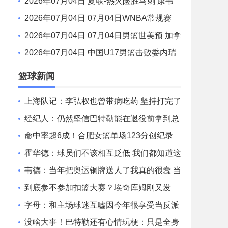
人 伦德伯格6中6砍19+5+6 卡尔19分
2026年07月04日 夏联-热火险胜马刺 康韦
尔21分 李贤重首秀三分+快攻拿5分
2026年07月04日 07月04日WNBA常规赛
明尼苏达山猫 86 - 99 纽约自由人 集锦
2026年07月04日 07月04日男篮世美预 加拿
大男篮 110 - 84 波多黎各男篮 集锦
2026年07月04日 中国U17男篮击败委内瑞
拉U17男篮 张懿赵杰15+7+5 陈昱休18+7
篮球新闻
上海队记：李弘权也曾带病吃药 坚持打完了
山西和广东的两连客
经纪人：仍然坚信巴特勒能在退役前拿到总
冠军 他会迎接挑战！
命中率超6成！合肥女篮单场123分创纪录
刷新联赛近12年单场新高
霍华德：球员们不该相互贬低 我们都知道这
一路走来有多不容易
韦德：当年把奥运铜牌送人了我真的很蠢 当
时我们被灌输唯金牌论
到底参不参加扣篮大赛？埃奇库姆刚又发
文：我和马克西可能会参加
字母：和主场球迷互嘘因今年很享受当反派
不知道能否留队
没啥大事！巴特勒还有心情玩梗：只是全身