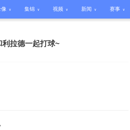
录像
集锦
视频
新闻
赛事
和利拉德一起打球~
？