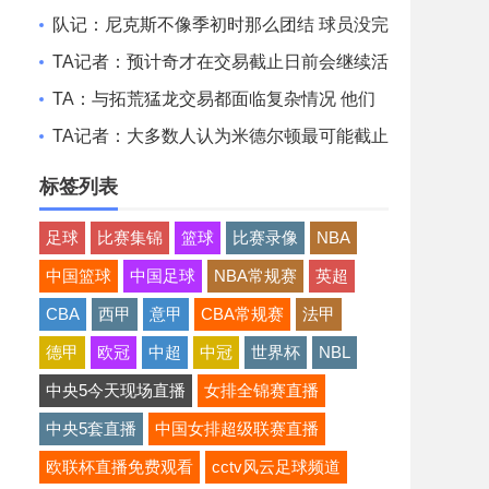
酸痛 我很快就会回来！
队记：尼克斯不像季初时那么团结 球员没完
全接受面包体系的角色
TA记者：预计奇才在交易截止日前会继续活
跃 他们愿意接手大合同
TA：与拓荒猛龙交易都面临复杂情况 他们
想清薪资空间且提高战力
TA记者：大多数人认为米德尔顿最可能截止
日后留队 成为买断候选
标签列表
足球
比赛集锦
篮球
比赛录像
NBA
中国篮球
中国足球
NBA常规赛
英超
CBA
西甲
意甲
CBA常规赛
法甲
德甲
欧冠
中超
中冠
世界杯
NBL
中央5今天现场直播
女排全锦赛直播
中央5套直播
中国女排超级联赛直播
欧联杯直播免费观看
cctv风云足球频道