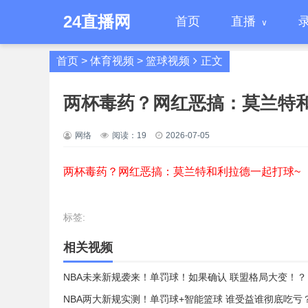
24直播网
首页
直播
首页
>
体育视频
>
篮球视频
正文
两杯毒药？网红恶搞：莫兰特
网络
阅读：
19
2026-07-05
两杯毒药？网红恶搞：莫兰特和利拉德一起打球~
标签:
相关视频
NBA未来新规袭来！单罚球！如果确认 联盟格局大变！？
NBA两大新规实测！单罚球+智能篮球 谁受益谁彻底吃亏