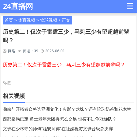
☰
24直播网
首页
>
体育视频
>
篮球视频
正文
历史第二！仅次于雷霆三少，马刺三少有望超越前辈
吗？
网络
阅读：
39
2026-06-01
历史第二！仅次于雷霆三少，马刺三少有望超越前辈吗？
标签:
相关视频
瀚森与开拓者众将选亚洲文化！火影？龙珠？还有珍珠奶茶和花木兰
西部格局已定 勇士老年天团再怎么交易 也挤不进争冠梯队？
文班在少林寺的师傅“延安师傅”在社媒祝贺文班晋级总决赛