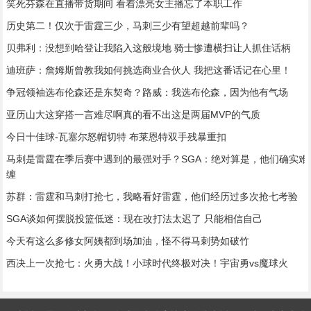
笑死芬森在直播带货期间 看着漂亮女主播忘了本职工作
历史第二！仅次于雷霆三少，马刺三少有望超越前辈吗？
贝弗利：没想到哈登让我陷入这般境地 骑士惨遭横扫让人抓住话柄
迪班萨：詹姆斯曾教我如何挑选商业合伙人 我把这番话记在心里！
争冠领袖选布伦森还是东契奇？路威：我选布伦森，因为他有气场
亚历山大这穿搭一言难尽啊真的看不出这是两届MVP的气质
今日十佳球-瓦塞尔怒帽切特 布莱恩特双手残暴重扣
马刺是雷霆在季后赛中遇到的最强对手？SGA：绝对算是，他们确实难
缠
苏群：雷霆和马刺打抢七，我略看好雷霆，他们经历过多次抢七考验
SGA谈如何摆脱投篮低迷：现在改打法太迟了 只能相信自己
今天有这么多修女阿姨都到场加油，怪不得马刺势如破竹
西决上一次抢七：火勇大战！小球时代终极对决！宇宙勇vs魔球火