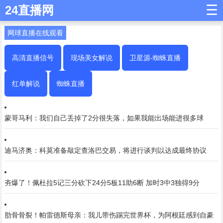
☰
24直播网
网球直播在线观看
高清直播信号
现场美女解说
卫星源-蜘蛛直播
红单解说
蜘蛛直播
蒙哥马利：我们自己丢掉了2分很失落，如果我能出场能进很多球
迪马济奥：科莫准备敲定查洛巴交易，将进行谈判以达成最终协议
夯爆了！佩杜拉5记三分砍下24分5板11助6断 加时3中3独得9分
肋骨骨裂！帕雷德斯母亲：我儿带伤踢完世界杯，为阿根廷感到自豪