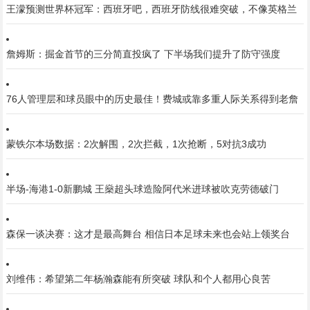
王濛预测世界杯冠军：西班牙吧，西班牙防线很难突破，不像英格兰
詹姆斯：掘金首节的三分简直投疯了 下半场我们提升了防守强度
76人管理层和球员眼中的历史最佳！费城或靠多重人际关系得到老詹
蒙铁尔本场数据：2次解围，2次拦截，1次抢断，5对抗3成功
半场-海港1-0新鹏城 王燊超头球造险阿代米进球被吹克劳德破门
森保一谈决赛：这才是最高舞台 相信日本足球未来也会站上领奖台
刘维伟：希望第二年杨瀚森能有所突破 球队和个人都用心良苦