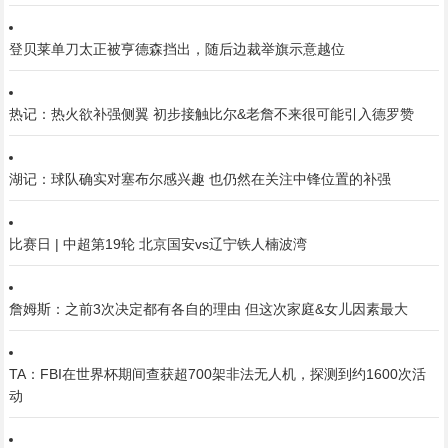
登贝莱单刀太正被亨德森挡出，随后边裁举旗示意越位
热记：热火欲补强侧翼 初步接触比尔&老詹不来很可能引入德罗赞
湖记：球队确实对塞布尔感兴趣 也仍然在关注中锋位置的补强
比赛日 | 中超第19轮 北京国安vs辽宁铁人楠波湾
詹姆斯：之前3次决定都有各自的理由 但这次家庭&女儿因素最大
TA：FBI在世界杯期间查获超700架非法无人机，探测到约1600次活
动