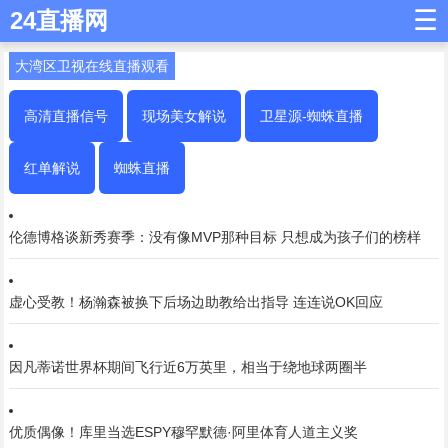
☰
24直播网
大湾区卫视在线直播观看
高清直播信号
现场美女解说
卫星源-蜘蛛直播
红单解说
蜘蛛直播
伦德博格谈新秀赛季：没有像MVP那种目标 只想成为孩子们的榜样
虚心受教！杨瀚森被换下后场边助教给出指导 连连说OK回应
因凡蒂诺世界杯期间飞行近6万英里，相当于绕地球两圈半
优质偶像！库里当选ESPY穆罕默德·阿里体育人道主义奖