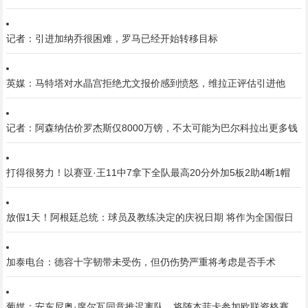
记者：引进加纳乔很困难，罗马已经开始转移目标
英媒：马特塔对水晶宫拒绝尤文报价感到愤怒，维拉正评估引进他
记者：阿森纳估价罗杰斯仅8000万镑，不太可能为巴尔科拉出更多钱
打得很努力！以赛亚·王11中7拿下全队最高20分外加5板2助4断1帽
放假1天！阿根廷总统：球员及教练决定的庆祝日期 将作为全国假日
加泰电台：德容十字韧带未受伤，但仍伤势严重将考虑是否手术
葡媒：安东尼奥·席尔瓦同意推迟离队，将随本菲卡参加欧联资格赛