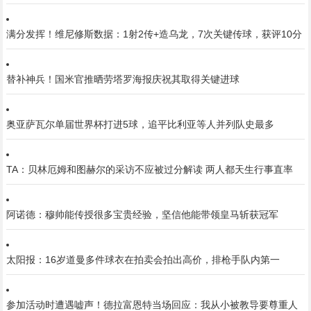
满分发挥！维尼修斯数据：1射2传+造乌龙，7次关键传球，获评10分
替补神兵！国米官推晒劳塔罗海报庆祝其取得关键进球
奥亚萨瓦尔单届世界杯打进5球，追平比利亚等人并列队史最多
TA：贝林厄姆和图赫尔的采访不应被过分解读 两人都天生行事直率
阿诺德：穆帅能传授很多宝贵经验，坚信他能带领皇马斩获冠军
太阳报：16岁道曼多件球衣在拍卖会拍出高价，排枪手队内第一
参加活动时遭遇嘘声！德拉富恩特当场回应：我从小被教导要尊重人