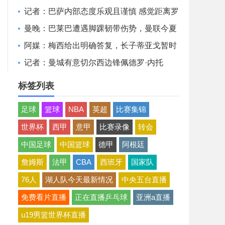
非常认可并选择加盟巴萨
记者：巴萨内部态度乐观且谨慎 感觉距离罗
德里转会完成更近了
曼晚：巴莱巴遭遇脚踝韧带伤势，曼联今夏
大概率不会继续追求他
阿媒：梅西给出明确答复，长子蒂亚戈暂时
不会前往拉玛西亚青训
记者：曼城有意切尔西边锋佩德罗·内托
标签列表
足球
篮球
NBA
英超
比赛集锦
世界杯
西甲
意甲
比赛录像
转会
中国足球
中国篮球
德甲
阿根廷
詹姆斯
法甲
CBA
西班牙
国家队
76人
湖人队今天最新情况
中央五台直播
免费看片直播
正在直播乒乓球
亚洲a直播
u19男篮世界杯直播