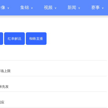
录像
集锦
视频
新闻
赛事
红单解说
蜘蛛直播
赛场上限
林先发
回应