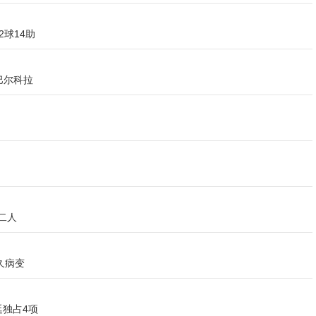
球14助
巴尔科拉
二人
久病变
廷独占4项