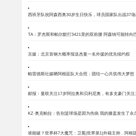
西班牙队祝阿森西奥30岁生日快乐，球员国家队出战37场2
TA：罗杰斯和帕尔默打3421里的双前腰 阿森纳可能转向
京媒：北京首钢大概率报送杰曼一名外援的优先续约权
帕雷德斯社媒晒阿根廷队大合照：团结一心共筑伟大梦想
邮报：曼联关注17岁阿拉奥和贝利尼奥，有多支豪门关注
KZ·奥克帕拉：告别篮球场是因为伤病 我的膝盖发生了永
谁能破？世界杯7大魔咒：卫冕|世界第1|外籍主帅…阿根