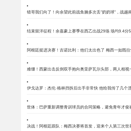
错哥我们向了！向余望此前战鱼腩多次丢"奶奶球"，战越
结束留洋征程！余嘉豪上赛季在西乙出战29场 场均9.4分5
阿根廷挺进决赛！吉诺比利：他们太出色了 梅西一如既往
难绷！西蒙出击反倒双手抱向奥亚萨瓦尔头部，两人相视
伊戈达罗：杰伦·格林挡拆后出手非常快 他给我传了几个
世体：巴萨重新调整青训球员的合同策略，避免青年才俊
决战！阿根廷跟队：梅西决赛将首发，迎来个人第三次世