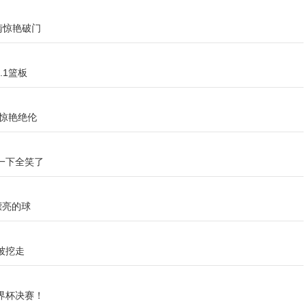
南惊艳破门
.1篮板
惊艳绝伦
一下全笑了
漂亮的球
被挖走
界杯决赛！