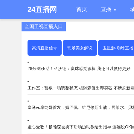
24直播网
首页
直播
全国卫视直播入口
高清直播信号
现场美女解说
卫星源-蜘蛛直播
28分6板5助！科沃德：赢球感觉很棒 我还可以做得更好
工作室：暂歇一场调整状态 杨瀚森复出即突破 不断刷新
皇马vs摩纳哥首发：姆巴佩、维尼修斯出战，居莱尔、贝
虚心受教！杨瀚森被换下后场边助教给出指导 连连说OK