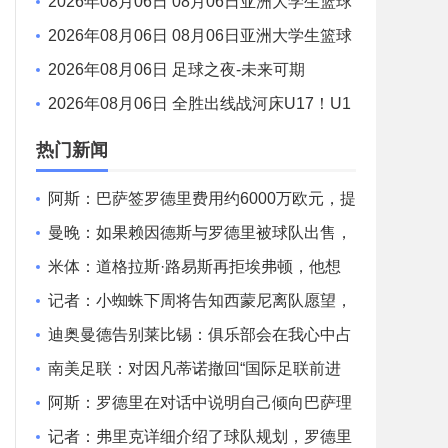
王牌 86 - 84 印第安纳狂热 全场集锦
2026年08月06日 08月06日亚洲大学生篮球
联赛8强赛 清华大学 85 - 81 菲律宾大学 集锦
2026年08月06日 08月06日亚洲大学生篮球
联赛8强赛 早稻田大学 78 - 71 高丽大学 集锦
2026年08月06日 足球之夜-未来可期
2026年08月06日 全胜出线战河床U17！U1
7国足2-1十人药厂U17 赵松源登场1分钟传射
热门新闻
阿斯：巴萨签罗德里费用约6000万欧元，提
供4年税前3000万欧合同
曼晚：如果赖因德斯与罗德里被球队出售，
曼城还会再签下两名中场
米体：道格拉斯·路易斯再拒埃弗顿，他想
留队 但俱乐部尚未敲定
记者：小蜘蛛下周将告知西蒙尼离队愿望，
并希望得到理解和帮助
迪奥曼德告别莱比锡：俱乐部会在我心中占
据特殊位置，感谢所有
南美足联：对因凡蒂诺撤回“国际足联前进
企业计划”提案表示欢迎
阿斯：罗德里在对话中说明自己倾向巴萨理
由，皇马对此理解＆祝好
记者：弗里克详细介绍了球队规划，罗德里