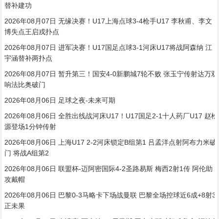
替补建功
2026年08月07日 无缘决赛！U17上海点球3-4枪手U17 李秋甫、李文
博失点王启戎扑点
2026年08月07日 进军决赛！U17国足点球3-1河床U17将战阿森纳 江
宇涵替补两扑点
2026年08月07日 暂升第三！国安4-0新鹏城7轮不败 张玉宁传射达万双
响法比奥破门
2026年08月06日 足球之夜-未来可期
2026年08月06日 全胜出线战河床U17！U17国足2-1十人药厂U17 赵松
源登场1分钟传射
2026年08月06日 上海U17 2-2河床锁定B组第1 吕孟洋点射阿布力米破
门 将战A组第2
2026年08月06日 联盟杯-迈阿密国际4-2圣路易斯 梅西2射1传 阿伦助
攻戴帽
2026年08月06日 巴黎0-3马略卡下场战曼联 巴黎全场控球近6成+8射3
正未果