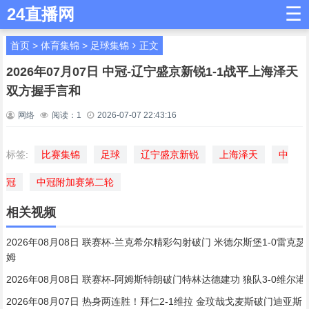
☰
24直播网
首页
>
体育集锦
>
足球集锦
正文
2026年07月07日 中冠-辽宁盛京新锐1-1战平上海泽天
双方握手言和
网络
阅读：
1
2026-07-07 22:43:16
标签:
比赛集锦
足球
辽宁盛京新锐
上海泽天
中
冠
中冠附加赛第二轮
相关视频
2026年08月08日 联赛杯-兰克希尔精彩勾射破门 米德尔斯堡1-0雷克瑟
姆
2026年08月08日 联赛杯-阿姆斯特朗破门特林达德建功 狼队3-0维尔港
2026年08月07日 热身两连胜！拜仁2-1维拉 金玟哉戈麦斯破门迪亚斯