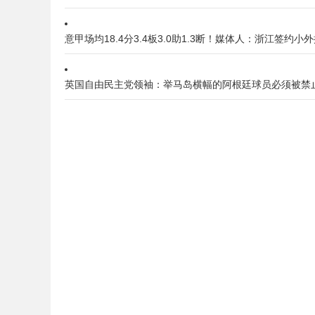
意甲场均18.4分3.4板3.0助1.3断！媒体人：浙江签约小
英国自由民主党领袖：举马岛横幅的阿根廷球员必须被禁