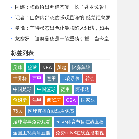
大概率不会继续追求他
阿媒：梅西给出明确答复，长子蒂亚戈暂时
不会前往拉玛西亚青训
记者：巴萨内部态度乐观且谨慎 感觉距离罗
德里转会完成更近了
曼晚：芒特状态出色让曼联陷入纠结，如果
想四线争冠可能还得买人
龙塞罗：迪奥曼德是一笔重磅引援，当今皇
马坐拥世界独一档攻击线
标签列表
足球
篮球
NBA
英超
比赛集锦
世界杯
西甲
意甲
比赛录像
转会
中国足球
中国篮球
德甲
阿根廷
詹姆斯
法甲
西班牙
CBA
国家队
76人
网球直播在线观看免费
足球赛事免费观看
cctv5体育节目在线直播
全国卫视高清直播
免费cctv8在线直播电视