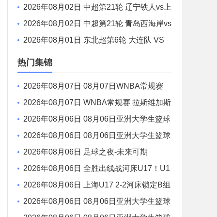
重庆铜梁龙 全场录像
2026年08月02日 中超第21轮 辽宁铁人vs上
海申花 全场录像
2026年08月02日 中超第21轮 青岛西海岸vs
青岛海牛 全场录像
2026年08月01日 东北超第6轮 大连队 VS
鸡西队 全场录像
热门集锦
2026年08月07日 08月07日WNBA常规赛
洛杉矶火花 89 - 82 明尼苏达山猫 全场集锦
2026年08月07日 WNBA常规赛 拉斯维加斯
王牌 86 - 84 印第安纳狂热 全场集锦
2026年08月06日 08月06日亚洲大学生篮球
联赛8强赛 清华大学 85 - 81 菲律宾大学 集锦
2026年08月06日 08月06日亚洲大学生篮球
联赛8强赛 早稻田大学 78 - 71 高丽大学 集锦
2026年08月06日 足球之夜-未来可期
2026年08月06日 全胜出线战河床U17！U1
7国足2-1十人药厂U17 赵松源登场1分钟传射
2026年08月06日 上海U17 2-2河床锁定B组
第1 吕孟洋点射阿布力米破门 将战A组第2
2026年08月06日 08月06日亚洲大学生篮球