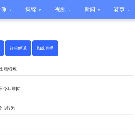
录像
集锦
视频
新闻
赛事
红单解说
蜘蛛直播
其出租锻炼
言令我震惊
攻击行为