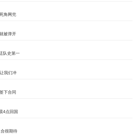
死角网兜
就被弹开
廷队史第一
：让我们冲
在签下合同
晨4点回国
组合很期待