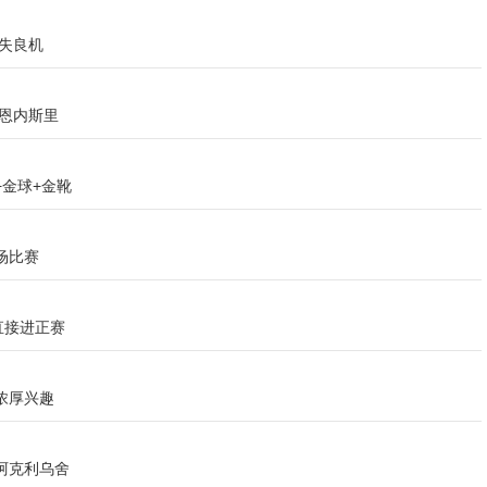
莱失良机
恩内斯里
金球+金靴
场比赛
直接进正赛
浓厚兴趣
阿克利乌舍