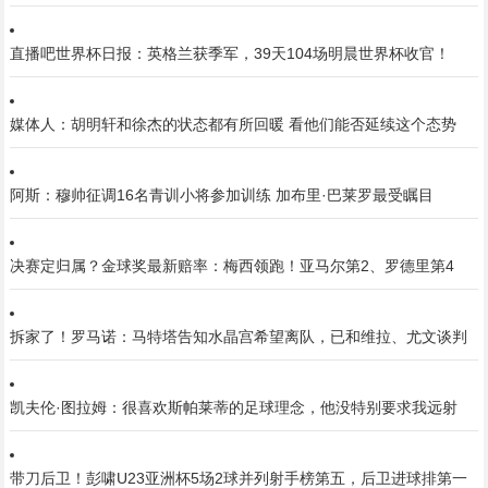
直播吧世界杯日报：英格兰获季军，39天104场明晨世界杯收官！
媒体人：胡明轩和徐杰的状态都有所回暖 看他们能否延续这个态势
阿斯：穆帅征调16名青训小将参加训练 加布里·巴莱罗最受瞩目
决赛定归属？金球奖最新赔率：梅西领跑！亚马尔第2、罗德里第4
拆家了！罗马诺：马特塔告知水晶宫希望离队，已和维拉、尤文谈判
凯夫伦·图拉姆：很喜欢斯帕莱蒂的足球理念，他没特别要求我远射
带刀后卫！彭啸U23亚洲杯5场2球并列射手榜第五，后卫进球排第一