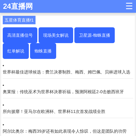
☰
24直播网
五星体育直播f1
高清直播信号
现场美女解说
卫星源-蜘蛛直播
红单解说
蜘蛛直播
世界杯最佳进球候选：费兰决赛制胜、梅西、姆巴佩、贝林进球入选
奥莱报：传统巫术为世界杯决赛祈福，预测阿根廷2-0击败西班牙
所向披靡！亚马尔在欧洲杯、世界杯11次首发战绩全胜
阿尔比奥尔：梅西39岁还有如此表现令人惊叹，但这是团队的功劳