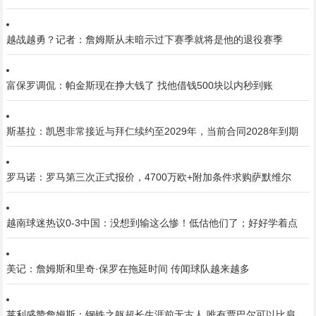
越战越勇？记者：詹姆斯从未暗示过下赛季就将是他的退役赛季
富保罗调侃：帕金斯现在挣大钱了 找他借钱500块以内秒到账
斯基拉：凯恩非常接近与拜仁续约至2029年，当前合同2028年到期
罗马诺：罗马第三次正式报价，4700万欧+附加条件求购萨默维尔
越南球迷热议0-3中国：没想到输这么惨！低估他们了；好好学着点
美记：詹姆斯和里奇·保罗在拖延时间 传闻球队越来越多
莱利盛赞詹姆斯：钢铁之躯超长生涯前无古人 唯有贾巴尔可以比肩