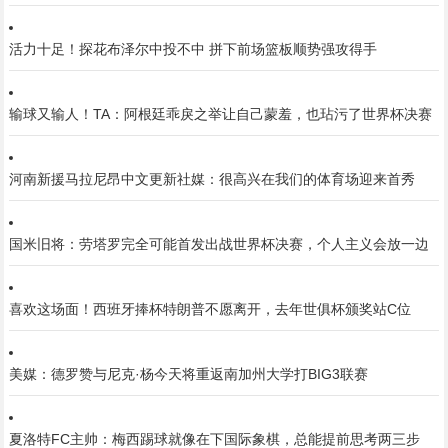
活力十足！探花布泽尔中投不中 拼下前场篮板顺势强攻得手
输球又输人！TA：阿根廷乖戾之举让自己蒙羞，也玷污了世界杯决赛
河南新援马拉尼昂中文更新社媒：很高兴在我们的体育场迎来首秀
国米旧将：劳塔罗完全可能首发出战世界杯决赛，个人主义会放一边
喜欢这场面！西班牙捧杯特朗普不愿离开，去年世俱杯颁奖站C位
美媒：德罗赞与尼克·杨今天将重返南加州大学打BIG3联赛
夏洛特FC主帅：梅西踢球就像在下国际象棋，总能提前思考两三步