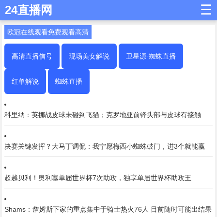
☰
24直播网
欧冠在线观看免费观看高清
高清直播信号
现场美女解说
卫星源-蜘蛛直播
红单解说
蜘蛛直播
科里纳：英挪战皮球未碰到飞猫；克罗地亚前锋头部与皮球有接触
决赛关键发挥？大马丁调侃：我宁愿梅西小蜘蛛破门，进3个就能赢
超越贝利！奥利塞单届世界杯7次助攻，独享单届世界杯助攻王
Shams：詹姆斯下家的重点集中于骑士热火76人 目前随时可能出结果