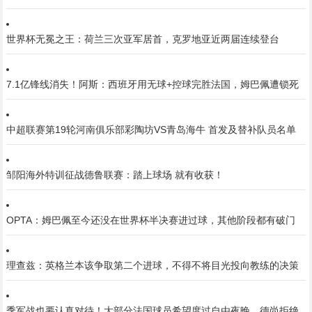
世界杯无冕之王：荷兰三次亚军居首，克罗地亚近两届连续登台
7.1亿锋线消失！阿斯：西班牙用无球+控球完胜法国，姆巴佩遭锁死
中超联赛第19轮河南俱乐部彩陶坊VS青岛海牛 首发及替补队员名单
邹阳海外特训征战德鲁联赛：踏上球场 就有收获！
OPTA：姆巴佩至今还没在世界杯半决赛进过球，其他阶段都有破门
理查兹：英格兰本该争取第二个进球，不得不将目光投向教练的决策
季军战也要认真对待！大部分法国球员希望度过自由夜晚，德尚拒绝