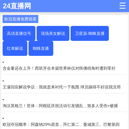
☰
24直播网
欧冠直播免费观看
高清直播信号
现场美女解说
卫星源-蜘蛛直播
红单解说
蜘蛛直播
含金量还在上升！西班牙在本届世界杯仅对阵佛得角时遭到零封
王濛回应解说争议：我就是来衬托一下氛围 球员踢得不好说我没用
淘汰英格兰！世体：阿根廷庆祝活动引发骚乱，致多人受伤+被捕
欧冠夺冠概率：阿森纳29%居首，拜仁第二、曼城第三、巴黎第四