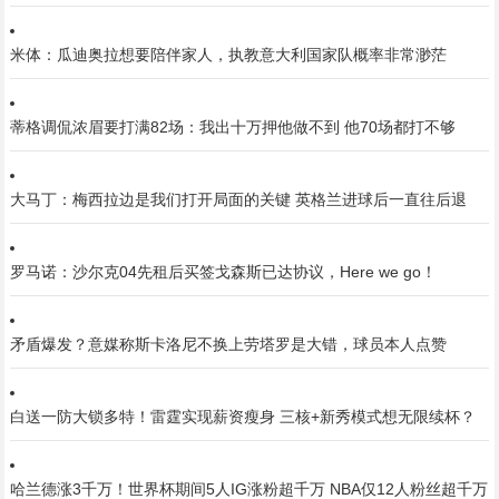
米体：瓜迪奥拉想要陪伴家人，执教意大利国家队概率非常渺茫
蒂格调侃浓眉要打满82场：我出十万押他做不到 他70场都打不够
大马丁：梅西拉边是我们打开局面的关键 英格兰进球后一直往后退
罗马诺：沙尔克04先租后买签戈森斯已达协议，Here we go！
矛盾爆发？意媒称斯卡洛尼不换上劳塔罗是大错，球员本人点赞
白送一防大锁多特！雷霆实现薪资瘦身 三核+新秀模式想无限续杯？
哈兰德涨3千万！世界杯期间5人IG涨粉超千万 NBA仅12人粉丝超千万