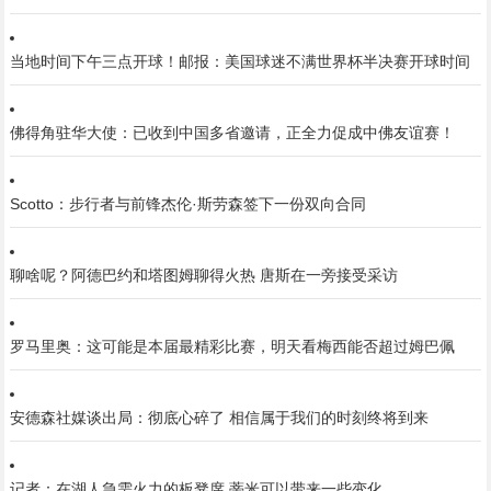
当地时间下午三点开球！邮报：美国球迷不满世界杯半决赛开球时间
佛得角驻华大使：已收到中国多省邀请，正全力促成中佛友谊赛！
Scotto：步行者与前锋杰伦·斯劳森签下一份双向合同
聊啥呢？阿德巴约和塔图姆聊得火热 唐斯在一旁接受采访
罗马里奥：这可能是本届最精彩比赛，明天看梅西能否超过姆巴佩
安德森社媒谈出局：彻底心碎了 相信属于我们的时刻终将到来
记者：在湖人急需火力的板凳席 蒂米可以带来一些变化