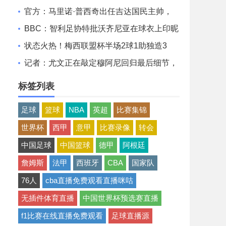
会费最高可达600万欧
官方：马里诺·普西奇出任吉达国民主帅，
签约至2028年
BBC：智利足协特批沃齐尼亚在球衣上印昵
称，而不是本名
状态火热！梅西联盟杯半场2球1助独造3
球，媒体评分9.9分！
记者：尤文正在敲定穆阿尼回归最后细节，
球员可能今日接受体检
标签列表
足球
篮球
NBA
英超
比赛集锦
世界杯
西甲
意甲
比赛录像
转会
中国足球
中国篮球
德甲
阿根廷
詹姆斯
法甲
西班牙
CBA
国家队
76人
cba直播免费观看直播咪咕
无插件体育直播
中国世界杯预选赛直播
f1比赛在线直播免费观看
足球直播源