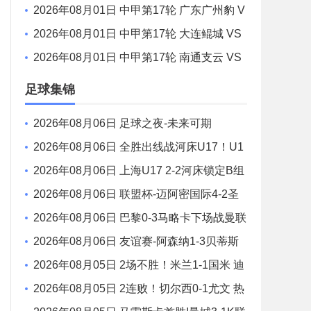
鸡西队 全场录像
2026年08月01日 中甲第17轮 广东广州豹 V
S 佛山南狮 全场录像
2026年08月01日 中甲第17轮 大连鲲城 VS
陕西联合 全场录像
2026年08月01日 中甲第17轮 南通支云 VS
定南赣联 全场录像
足球集锦
2026年08月06日 足球之夜-未来可期
2026年08月06日 全胜出线战河床U17！U1
7国足2-1十人药厂U17 赵松源登场1分钟传射
2026年08月06日 上海U17 2-2河床锁定B组
第1 吕孟洋点射阿布力米破门 将战A组第2
2026年08月06日 联盟杯-迈阿密国际4-2圣
路易斯 梅西2射1传 阿伦助攻戴帽
2026年08月06日 巴黎0-3马略卡下场战曼联
巴黎全场控球近6成+8射3正未果
2026年08月06日 友谊赛-阿森纳1-3贝蒂斯
因卡皮耶破门难救主 福纳尔斯1射2传
2026年08月05日 2场不胜！米兰1-1国米 迪
马尔科破门 恩昆库造点+点射拉莫斯登场
2026年08月05日 2连败！切尔西0-1尤文 热