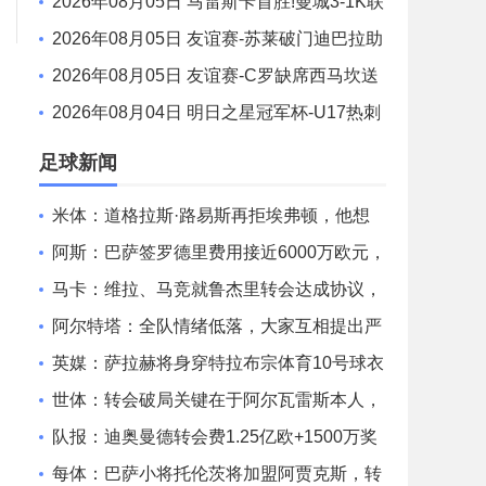
格罗瓦世界波制胜穆德里克时隔614天复出
2026年08月05日 马雷斯卡首胜!曼城3-1K联
赛全明星 赖因德斯努里破门塞梅尼奥助攻
2026年08月05日 友谊赛-苏莱破门迪巴拉助
攻 罗马4-1纽波特郡
2026年08月05日 友谊赛-C罗缺席西马坎送
点 胜利0-2不敌阿尔梅里亚
2026年08月04日 明日之星冠军杯-U17热刺
0-1上海U17 李文博制胜球
足球新闻
米体：道格拉斯·路易斯再拒埃弗顿，他想
留队 但俱乐部尚未敲定
阿斯：巴萨签罗德里费用接近6000万欧元，
年薪税前3000万欧签4年
马卡：维拉、马竞就鲁杰里转会达成协议，
仍待球员本人同意
阿尔特塔：全队情绪低落，大家互相提出严
厉批评，但这反而是好事
英媒：萨拉赫将身穿特拉布宗体育10号球衣
征战新赛季
世体：转会破局关键在于阿尔瓦雷斯本人，
真想走他可以告知西蒙尼
队报：迪奥曼德转会费1.25亿欧+1500万奖
金，将成为皇马最贵引援
每体：巴萨小将托伦茨将加盟阿贾克斯，转