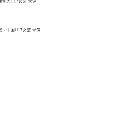
 加拿大U17女篮 录像
 - 中国U17女篮 录像