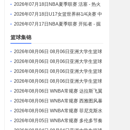
赛 斯洛文尼亚U17女篮 - 中国U17女篮 全场
2026年07月18日NBA夏季联赛 活塞 - 热火
录像
全场录像
2026年07月18日U17女篮世界杯1/4决赛 中
国U17女篮 - 加拿大U17女篮 录像
2026年07月17日NBA夏季联赛 开拓者 - 掘
金 全场录像
篮球集锦
2026年08月06日 08月06日亚洲大学生篮球
联赛8强赛 清华大学 85 - 81 菲律宾大学 集锦
2026年08月06日 08月06日亚洲大学生篮球
联赛8强赛 早稻田大学 78 - 71 高丽大学 集锦
2026年08月06日 08月06日亚洲大学生篮球
联赛8强赛 北京大学 77 - 79 上海交通大学 集
2026年08月06日 08月06日亚洲大学生篮球
锦
联赛8强赛 延世大学 67 - 72 政治大学 集锦
2026年08月06日 WNBA常规赛 达拉斯飞翼
92 - 96 华盛顿神秘人 全场集锦
2026年08月06日 WNBA常规赛 西雅图风暴
86 - 92 纽约自由人 全场集锦
2026年08月06日 WNBA常规赛 菲尼克斯水
星 82 - 96 亚特兰大梦想 全场集锦
2026年08月05日 WNBA常规赛 多伦多节奏