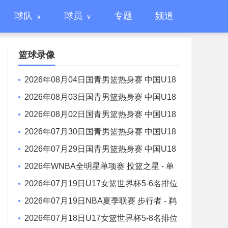
球队
球员
专题
频道
篮球录像
2026年08月04日国青男篮热身赛 中国U18
男篮 - 加拿大大卫·安篮球学院 全场录像
2026年08月03日国青男篮热身赛 中国U18
男篮 - 韩国东国大学 全场录像
2026年08月02日国青男篮热身赛 中国U18
男篮 - 纽纳华丁闪电队 全场录像
2026年07月30日国青男篮热身赛 中国U18
男篮 - 大卫·安篮球学院 全场录像
2026年07月29日国青男篮热身赛 中国U18
男篮 - 纽纳华丁闪电队 全场录像
2026年WNBA全明星单项赛 投篮之星 - 单
项赛 全场录像
2026年07月19日U17女篮世界杯5-6名排位
赛 中国U17女篮 - 新西兰U17女篮 全场录像
2026年07月19日NBA夏季联赛 步行者 - 鹈
鹕 全场录像
2026年07月18日U17女篮世界杯5-8名排位