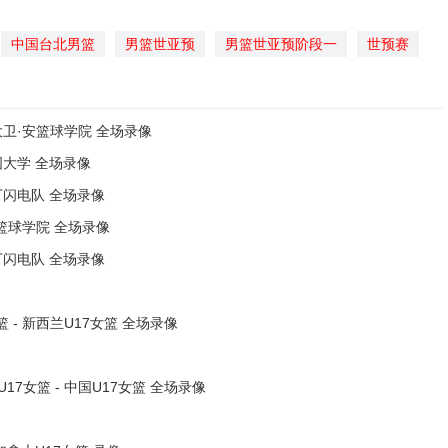
中国台北男篮
男篮世亚预
男篮世亚预阶段一
世预赛
大大卫·安篮球学院 全场录像
东国大学 全场录像
华丁闪电队 全场录像
安篮球学院 全场录像
华丁闪电队 全场录像
篮 - 新西兰U17女篮 全场录像
U17女篮 - 中国U17女篮 全场录像