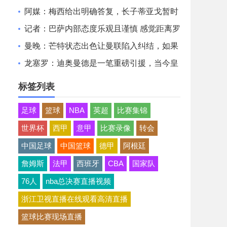
大概率不会继续追求他
阿媒：梅西给出明确答复，长子蒂亚戈暂时
不会前往拉玛西亚青训
记者：巴萨内部态度乐观且谨慎 感觉距离罗
德里转会完成更近了
曼晚：芒特状态出色让曼联陷入纠结，如果
想四线争冠可能还得买人
龙塞罗：迪奥曼德是一笔重磅引援，当今皇
马坐拥世界独一档攻击线
标签列表
足球
篮球
NBA
英超
比赛集锦
世界杯
西甲
意甲
比赛录像
转会
中国足球
中国篮球
德甲
阿根廷
詹姆斯
法甲
西班牙
CBA
国家队
76人
nba总决赛直播视频
浙江卫视直播在线观看高清直播
篮球比赛现场直播