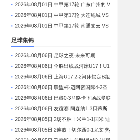
鸡西队 全场录像
2026年08月01日 中甲第17轮 广东广州豹 V
S 佛山南狮 全场录像
2026年08月01日 中甲第17轮 大连鲲城 VS
陕西联合 全场录像
2026年08月01日 中甲第17轮 南通支云 VS
定南赣联 全场录像
足球集锦
2026年08月06日 足球之夜-未来可期
2026年08月06日 全胜出线战河床U17！U1
7国足2-1十人药厂U17 赵松源登场1分钟传射
2026年08月06日 上海U17 2-2河床锁定B组
第1 吕孟洋点射阿布力米破门 将战A组第2
2026年08月06日 联盟杯-迈阿密国际4-2圣
路易斯 梅西2射1传 阿伦助攻戴帽
2026年08月06日 巴黎0-3马略卡下场战曼联
巴黎全场控球近6成+8射3正未果
2026年08月06日 友谊赛-阿森纳1-3贝蒂斯
因卡皮耶破门难救主 福纳尔斯1射2传
2026年08月05日 2场不胜！米兰1-1国米 迪
马尔科破门 恩昆库造点+点射拉莫斯登场
2026年08月05日 2连败！切尔西0-1尤文 热