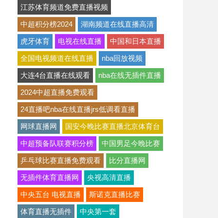
江苏体育频道免费直播视频
中超积分榜2024
湖南频道在线直播高清
虎牙体育
电视在线直播
中国和日本直播
全国电视频道在线直播
nba回放视频
大连4台直播在线观看
nba在线无插件直播
2024中超直播免费观看
24直播吧nba在线直播jrs低调看直播
网球直播网
国安今晚比赛直播北京体育台
中超预备队联赛积分榜
中国男足今晚比赛
乒乓球比赛直播免费观看
比分直播网
无插件体育直播网
央视高清直播
中央五台 电视直播
斯诺克直播比赛
体育直播无插件
中央第一套