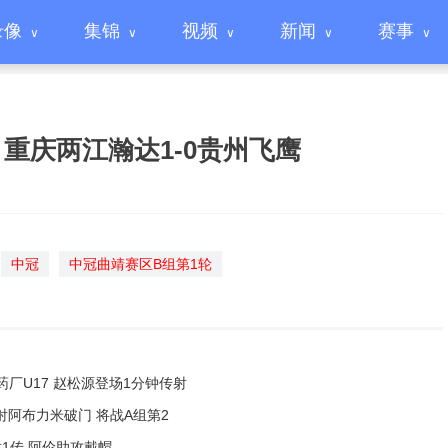
录像
集锦
视频
新闻
赛事
杀 重庆两江瀚达1-0贵州飞鹰
中冠
中冠曲靖赛区B组第1轮
人药厂U17 赵松源登场1分钟传射
洋点射阿布力米破门 将战A组第2
2射1传 阿伦助攻戴帽