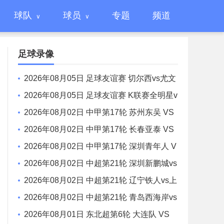
球队
球员
专题
频道
足球录像
2026年08月05日 足球友谊赛 切尔西vs尤文
图斯 全场录像
2026年08月05日 足球友谊赛 K联赛全明星v
s曼城 全场录像
2026年08月02日 中甲第17轮 苏州东吴 VS
梅州客家 全场录像
2026年08月02日 中甲第17轮 长春亚泰 VS
石家庄功夫 全场录像
2026年08月02日 中甲第17轮 深圳青年人 V
S 无锡吴钩 全场录像
2026年08月02日 中超第21轮 深圳新鹏城vs
重庆铜梁龙 全场录像
2026年08月02日 中超第21轮 辽宁铁人vs上
海申花 全场录像
2026年08月02日 中超第21轮 青岛西海岸vs
青岛海牛 全场录像
2026年08月01日 东北超第6轮 大连队 VS