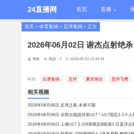
24直播网
首页
直播
首页
>
体育集锦
>
足球集锦
正文
2026年06月02日 谢杰点射绝
网络
阅读：
2
2026-06-02 15:44:36
标签:
比赛集锦
足球
重庆瀚达
贵州飞鹰
相关视频
2026年08月06日 足球之夜-未来可期
2026年08月06日 全胜出线战河床U17！U17国足2-1十
2026年08月06日 上海U17 2-2河床锁定B组第1 吕孟
2026年08月06日 联盟杯-迈阿密国际4-2圣路易斯 梅西