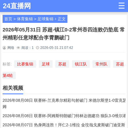
☰
24直播网
首页
>
体育集锦
>
足球集锦
正文
2026年05月31日 苏超-镇江0-2常州吞四连败仍垫底 常
州精彩任意球配合李霄鹏破门
网络
阅读：
1
2026-05-31 21:07:42
标签:
比赛集锦
足球
苏超
镇江队
常州队
苏超
第4轮
相关视频
2026年08月08日 联赛杯-兰克希尔精彩勾射破门 米德尔斯堡1-0雷克瑟
姆
2026年08月08日 联赛杯-阿姆斯特朗破门特林达德建功 狼队3-0维尔港
2026年08月07日 热身两连胜！拜仁2-1维拉 金玟哉戈麦斯破门迪亚斯