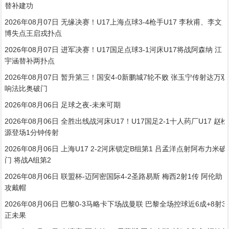
替补建功
2026年08月07日 无缘决赛！U17上海点球3-4枪手U17 李秋甫、李文
博失点王启戎扑点
2026年08月07日 进军决赛！U17国足点球3-1河床U17将战阿森纳 江
宇涵替补两扑点
2026年08月07日 暂升第三！国安4-0新鹏城7轮不败 张玉宁传射达万双
响法比奥破门
2026年08月06日 足球之夜-未来可期
2026年08月06日 全胜出线战河床U17！U17国足2-1十人药厂U17 赵松
源登场1分钟传射
2026年08月06日 上海U17 2-2河床锁定B组第1 吕孟洋点射阿布力米破
门 将战A组第2
2026年08月06日 联盟杯-迈阿密国际4-2圣路易斯 梅西2射1传 阿伦助
攻戴帽
2026年08月06日 巴黎0-3马略卡下场战曼联 巴黎全场控球近6成+8射3
正未果