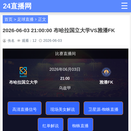
☰
24直播网
首页
>
足球直播
正文
2026-06-03 21:00:00 布哈拉国立大学VS雅潘FK
佚名
观看：
12
2026-06-03
比赛直播间
2026年06月03日
21:00
布哈拉国立大学
雅潘FK
乌兹甲
高清直播信号
现场美女解说
卫星源-蜘蛛直播
红单解说
蜘蛛直播