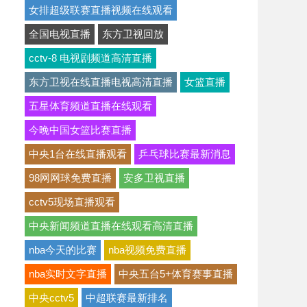
女排超级联赛直播视频在线观看
全国电视直播
东方卫视回放
cctv-8 电视剧频道高清直播
东方卫视在线直播电视高清直播
女篮直播
五星体育频道直播在线观看
今晚中国女篮比赛直播
中央1台在线直播观看
乒乓球比赛最新消息
98网网球免费直播
安多卫视直播
cctv5现场直播观看
中央新闻频道直播在线观看高清直播
nba今天的比赛
nba视频免费直播
nba实时文字直播
中央五台5+体育赛事直播
中央cctv5
中超联赛最新排名