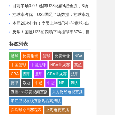
国足控球超6成+4射0正
目前半场0-0！越南U23此前4战全胜，3场
比赛上半场进球
控球率占优！U23国足半场数据：控球率超
6成，射门4-3，射正0-2
本届26次扑救！李昊上半场飞扑任意球+出
击化解险情 还造对手一黄
反常！国足U23前四场平均控球率37%，目
前半场控球率高达64%
标签列表
足球
比赛集锦
篮球
比赛录像
NBA
中国篮球
中国足球
NBA常规赛
英超
CBA
西甲
意甲
CBA常规赛
法甲
德甲
欧冠
中超
中冠
NBL
湖人
直播cba联赛视频直播
东方财经电视直播
浙江卫视在线直播观看高清版
乒乓球今日赛程表
上海电视直播