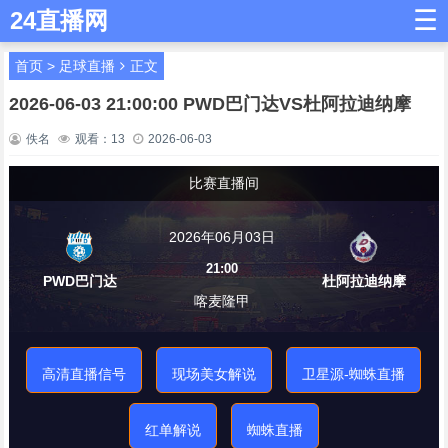
☰
24直播网
首页
>
足球直播
正文
2026-06-03 21:00:00 PWD巴门达VS杜阿拉迪纳摩
佚名
观看：
13
2026-06-03
比赛直播间
2026年06月03日
21:00
PWD巴门达
杜阿拉迪纳摩
喀麦隆甲
高清直播信号
现场美女解说
卫星源-蜘蛛直播
红单解说
蜘蛛直播