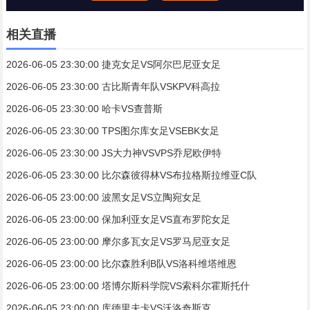
相关直播
2026-06-05 23:30:00 捷克女足VS阿尔巴尼亚女足
2026-06-05 23:30:00 古比斯青年队VSKPV科高拉
2026-06-05 23:30:00 哈卡VS查普斯
2026-06-05 23:30:00 TPS图尔库女足VSEBK女足
2026-06-05 23:30:00 JS大力神VSVPS乔尼欧伊特
2026-06-05 23:30:00 比尔森彼得林VS布拉格斯拉维亚C队
2026-06-05 23:00:00 波黑女足VS立陶宛女足
2026-06-05 23:00:00 保加利亚女足VS直布罗陀女足
2026-06-05 23:00:00 摩尔多瓦女足VS罗马尼亚女足
2026-06-05 23:00:00 比尔森胜利B队VS洛科维塔维恩
2026-06-05 23:00:00 塔博尔斯科学院VS索科尔霍斯托什
2026-06-05 23:00:00 库德里夫卡VS沃洛奇斯克