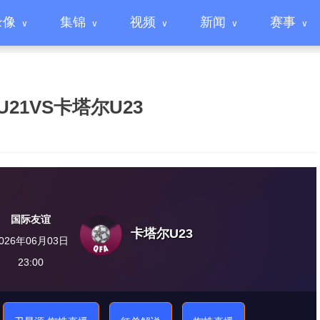
录像
集锦
视频
新闻
赛事
地亚U21VS卡塔尔U23
国际友谊
卡塔尔U23
026年06月03日
23:00