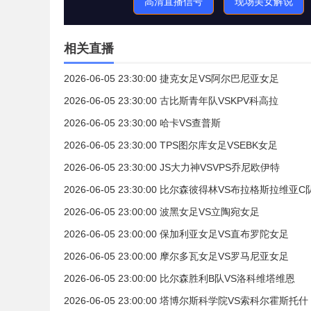
高清直播信号
现场美女解说
相关直播
2026-06-05 23:30:00 捷克女足VS阿尔巴尼亚女足
2026-06-05 23:30:00 古比斯青年队VSKPV科高拉
2026-06-05 23:30:00 哈卡VS查普斯
2026-06-05 23:30:00 TPS图尔库女足VSEBK女足
2026-06-05 23:30:00 JS大力神VSVPS乔尼欧伊特
2026-06-05 23:30:00 比尔森彼得林VS布拉格斯拉维亚C
2026-06-05 23:00:00 波黑女足VS立陶宛女足
2026-06-05 23:00:00 保加利亚女足VS直布罗陀女足
2026-06-05 23:00:00 摩尔多瓦女足VS罗马尼亚女足
2026-06-05 23:00:00 比尔森胜利B队VS洛科维塔维恩
2026-06-05 23:00:00 塔博尔斯科学院VS索科尔霍斯托什