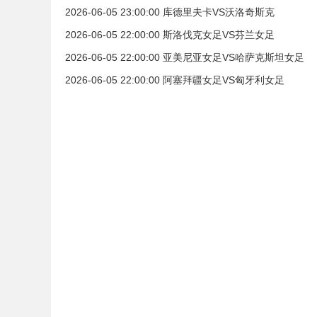
2026-06-05 23:00:00 库德里夫卡VS沃洛奇斯克
2026-06-05 22:00:00 斯洛伐克女足VS芬兰女足
2026-06-05 22:00:00 亚美尼亚女足VS哈萨克斯坦女足
2026-06-05 22:00:00 阿塞拜疆女足VS匈牙利女足