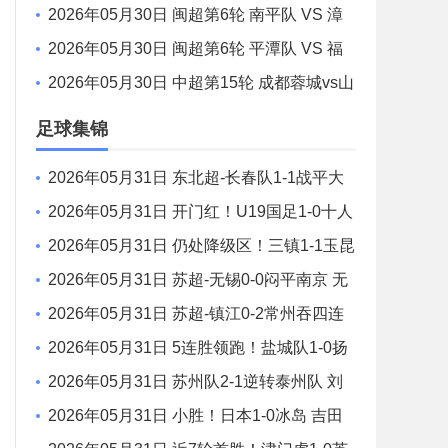
门队 全场录像
2026年05月30日 闽超第6轮 南平队 VS 漳
州队 全场录像
2026年05月30日 闽超第6轮 平潭队 VS 福
州队 全场录像
2026年05月30日 中超第15轮 成都蓉城vs山
东泰山 全场录像
足球集锦
2026年05月31日 东北超-长春队1-1战平大
连队 长春队点球破门大连队补射扳平
2026年05月31日 开门红！U19国足1-0十人
沙特U21 张家鸣造乌龙下轮战民主刚果U23
2026年05月31日 仍处降级区！三镇1-1玉昆
8轮不胜 卡迪斯连续7场破门黄紫昌扳平
2026年05月31日 苏超-无锡0-0闷平南京 无
锡2胜2平积8分 南京1胜2平1负积5分
2026年05月31日 苏超-镇江0-2常州吞四连
败仍垫底 常州精彩任意球配合李霄鹏破门
2026年05月31日 5连胜领跑！盐城队1-0扬
州队 张文骏点射破门 扬州队5场仅1胜
2026年05月31日 苏州队2-1逆转泰州队 刘
俊伯、寇程破门 卫冕冠军新赛季1胜3负
2026年05月31日 小胜！日本1-0冰岛 吉田