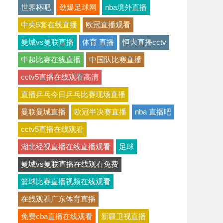
世界杯吧
劲爆足球网
nba境外直播
中央5套在线直播
欧冠直播观看
曼城vs曼联直播
体育 直播
恒大直播cctv
中超比赛在线直播
中国队比赛直播
cctv5直播在线观看高清
直播乒乓今日乒乓比赛现场直播
曼联曼城直播
欧冠半决赛直播
nba 直播吧
cctv5直播在线观看
湖北经视直播在线直播观看
足球
曼城vs曼联直播在线观看免费
篮球比赛直播视频在线观看
在线观看广东体育直播
免费cba直播在线观看
新疆卫视直播